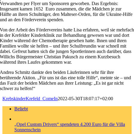
Verwandten per Flyer um Sponsoren geworben. Das Ergebnis:
Insgesamt kamen 1652
Euro zusammen, die die Mädchen je zur
Hälfte an ihren Schulträger, den Malteser-Orden, für die Ukraine-Hilfe
und an den Förderverein spenden.
Von der Arbeit des Fördervereins hatte Lisa erfahren, weil sie mehrfac
in der Krefelder Kinderklinik zur Behandlung gewesen war und dort
Kinder während der Chemotherapie gesehen hatte. Ihnen und ihren
Familien wollte sie helfen – und ihre Schulfreundin war schnell mit
dabei. Gefreut hatten sich die jungen Sportlerinnen auch darüber, dass
Willichs Bürgermeister Christian Pakusch zu einem Kurzbesuch
während ihres Laufes gekommen war.
Andrea Schmitz dankte den beiden Läuferinnen sehr für ihre
berührende Aktion. „Für uns ist das eine tolle Hilfe“, meinte sie – und
das Fazit der beiden Mädchen aus ihrer Leistung: „Es ist gar nicht
schwer zu helfen!“
KrebskinderKrefeld_ComeIn
2022-05-30T18:07:17+02:00
Beliebt
„Opel Custom Drivers“ spendeten 4.200 Euro für die Villa
Sonnenschein