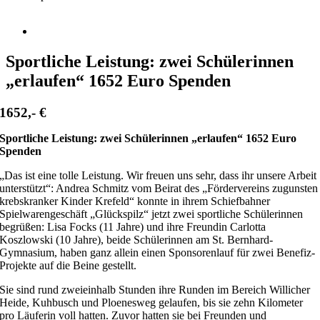
Zeige
grösseres
Bild
Sportliche Leistung: zwei Schülerinnen
„erlaufen“ 1652 Euro Spenden
1652,- €
Sportliche Leistung: zwei Schülerinnen „erlaufen“ 1652 Euro
Spenden
„Das ist eine tolle Leistung. Wir freuen uns sehr, dass ihr unsere Arbeit
unterstützt“: Andrea Schmitz vom Beirat des „Fördervereins zugunsten
krebskranker Kinder Krefeld“ konnte in ihrem Schiefbahner
Spielwarengeschäft „Glückspilz“ jetzt zwei sportliche Schülerinnen
begrüßen: Lisa Focks (11 Jahre) und ihre Freundin Carlotta
Koszlowski (10 Jahre), beide Schülerinnen am St. Bernhard-
Gymnasium, haben ganz allein einen Sponsorenlauf für zwei Benefiz-
Projekte auf die Beine gestellt.
Sie sind rund zweieinhalb Stunden ihre Runden im Bereich Willicher
Heide, Kuhbusch und Ploenesweg gelaufen, bis sie zehn Kilometer
pro Läuferin voll hatten. Zuvor hatten sie bei Freunden und