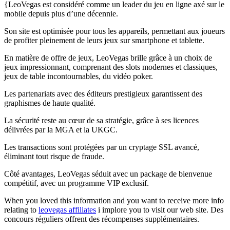
{LeoVegas est considéré comme un leader du jeu en ligne axé sur le
mobile depuis plus d’une décennie.
Son site est optimisée pour tous les appareils, permettant aux joueurs
de profiter pleinement de leurs jeux sur smartphone et tablette.
En matière de offre de jeux, LeoVegas brille grâce à un choix de
jeux impressionnant, comprenant des slots modernes et classiques,
jeux de table incontournables, du vidéo poker.
Les partenariats avec des éditeurs prestigieux garantissent des
graphismes de haute qualité.
La sécurité reste au cœur de sa stratégie, grâce à ses licences
délivrées par la MGA et la UKGC.
Les transactions sont protégées par un cryptage SSL avancé,
éliminant tout risque de fraude.
Côté avantages, LeoVegas séduit avec un package de bienvenue
compétitif, avec un programme VIP exclusif.
When you loved this information and you want to receive more info
relating to
leovegas affiliates
i implore you to visit our web site. Des
concours réguliers offrent des récompenses supplémentaires.