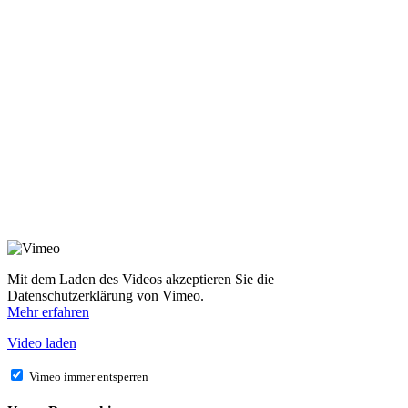
Mit dem Laden des Videos akzeptieren Sie die
Datenschutzerklärung von Vimeo.
Mehr erfahren
Video laden
Vimeo immer entsperren