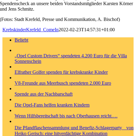
Spendenscheck an unsere beiden Vorstandsmitglieder Karsten Körner
und Jens Schmitz.
(Fotos: Stadt Krefeld, Presse und Kommunikation, A. Bischof)
KrebskinderKrefeld_ComeIn
2022-02-23T14:57:31+01:00
Beliebt
„Opel Custom Drivers“ spendeten 4.200 Euro für die Villa
Sonnenschein
Elfrather Golfer spenden für krebskranke Kinder
V8-Freunde aus Meerbusch spendeten 2.000 Euro
Spende aus der Nachbarschaft
Die Opel-Fans helfen kranken Kindern
Wenn Hilfsbereitschaft bis nach Oberhausen reicht….
Die Pfandflaschensammlung und Benefiz-Schlagerparty von
Heiko Gerisch: eine hitverdächtige Kombination