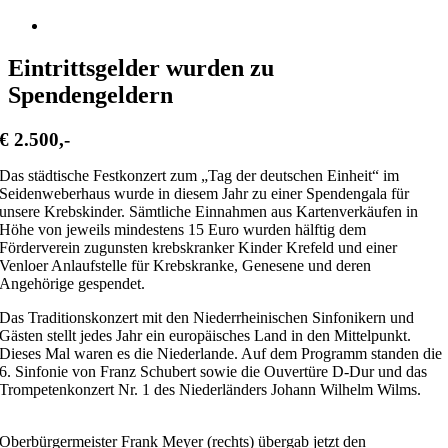
Zeige
grösseres
Bild
Eintrittsgelder wurden zu
Spendengeldern
€ 2.500,-
Das städtische Festkonzert zum „Tag der deutschen Einheit“ im
Seidenweberhaus wurde in diesem Jahr zu einer Spendengala für
unsere Krebskinder. Sämtliche Einnahmen aus Kartenverkäufen in
Höhe von jeweils mindestens 15 Euro wurden hälftig dem
Förderverein zugunsten krebskranker Kinder Krefeld und einer
Venloer Anlaufstelle für Krebskranke, Genesene und deren
Angehörige gespendet.
Das Traditionskonzert mit den Niederrheinischen Sinfonikern und
Gästen stellt jedes Jahr ein europäisches Land in den Mittelpunkt.
Dieses Mal waren es die Niederlande. Auf dem Programm standen die
6. Sinfonie von Franz Schubert sowie die Ouvertüre D-Dur und das
Trompetenkonzert Nr. 1 des Niederländers Johann Wilhelm Wilms.
Oberbürgermeister Frank Meyer (rechts) übergab jetzt den