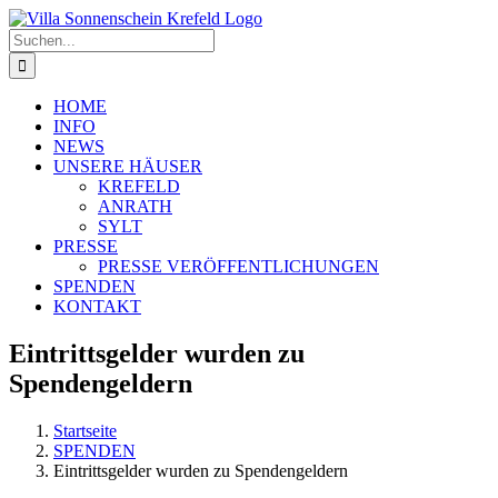
Zum
Inhalt
Suche
springen
nach:
HOME
INFO
NEWS
UNSERE HÄUSER
KREFELD
ANRATH
SYLT
PRESSE
PRESSE VERÖFFENTLICHUNGEN
SPENDEN
KONTAKT
Eintrittsgelder wurden zu
Spendengeldern
Startseite
SPENDEN
Eintrittsgelder wurden zu Spendengeldern