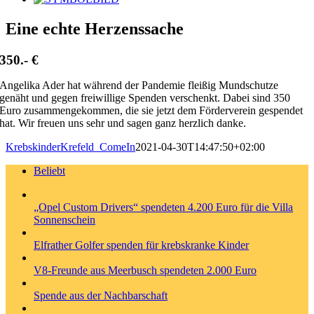
grösseres
Bild
Eine echte Herzenssache
350.- €
Angelika Ader hat während der Pandemie fleißig Mundschutze
genäht und gegen freiwillige Spenden verschenkt. Dabei sind 350
Euro zusammengekommen, die sie jetzt dem Förderverein gespendet
hat. Wir freuen uns sehr und sagen ganz herzlich danke.
KrebskinderKrefeld_ComeIn
2021-04-30T14:47:50+02:00
Beliebt
„Opel Custom Drivers“ spendeten 4.200 Euro für die Villa
Sonnenschein
Elfrather Golfer spenden für krebskranke Kinder
V8-Freunde aus Meerbusch spendeten 2.000 Euro
Spende aus der Nachbarschaft