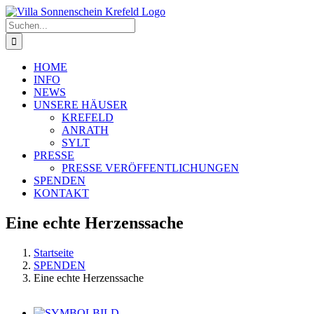
Zum
Inhalt
Suche
springen
nach:
HOME
INFO
NEWS
UNSERE HÄUSER
KREFELD
ANRATH
SYLT
PRESSE
PRESSE VERÖFFENTLICHUNGEN
SPENDEN
KONTAKT
Eine echte Herzenssache
Startseite
SPENDEN
Eine echte Herzenssache
Zeige