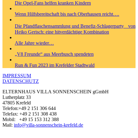
Die Opel-Fans helfen kranken Kindern
Wenn Hilfsbereitschaft bis nach Oberhausen reicht….
Die Pfandflaschensammlung und Benefiz-Schlagerparty von
Heiko Gerisch: eine hitverdächtige Kombination
Alle Jahre wieder…
„V8 Freunde“ aus Meerbusch spendeten
Run & Fun 2023 im Krefelder Stadtwald
IMPRESSUM
DATENSCHUTZ
ELTERNHAUS VILLA SONNENSCHEIN gGmbH
Lutherplatz 33
47805 Krefeld
Telefon:+49 2 151 306 644
Telefax: +49 2 151 308 438
Mobil: +49 ‭15 153 312 388‬
Mail:
info@villa-sonnenschein-krefeld.de