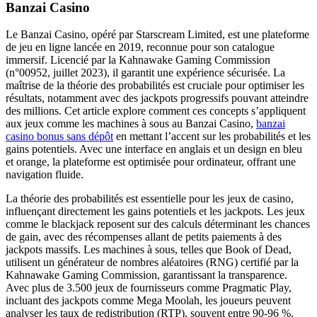
Banzai Casino
Le Banzai Casino, opéré par Starscream Limited, est une plateforme
de jeu en ligne lancée en 2019, reconnue pour son catalogue
immersif. Licencié par la Kahnawake Gaming Commission
(n°00952, juillet 2023), il garantit une expérience sécurisée. La
maîtrise de la théorie des probabilités est cruciale pour optimiser les
résultats, notamment avec des jackpots progressifs pouvant atteindre
des millions. Cet article explore comment ces concepts s’appliquent
aux jeux comme les machines à sous au Banzai Casino,
banzai
casino bonus sans dépôt
en mettant l’accent sur les probabilités et les
gains potentiels. Avec une interface en anglais et un design en bleu
et orange, la plateforme est optimisée pour ordinateur, offrant une
navigation fluide.
La théorie des probabilités est essentielle pour les jeux de casino,
influençant directement les gains potentiels et les jackpots. Les jeux
comme le blackjack reposent sur des calculs déterminant les chances
de gain, avec des récompenses allant de petits paiements à des
jackpots massifs. Les machines à sous, telles que Book of Dead,
utilisent un générateur de nombres aléatoires (RNG) certifié par la
Kahnawake Gaming Commission, garantissant la transparence.
Avec plus de 3.500 jeux de fournisseurs comme Pragmatic Play,
incluant des jackpots comme Mega Moolah, les joueurs peuvent
analyser les taux de redistribution (RTP), souvent entre 90-96 %,