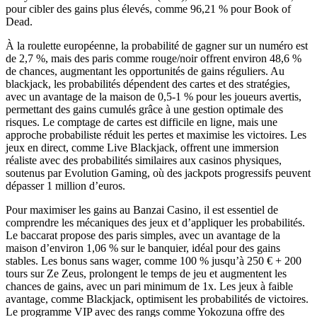
pour cibler des gains plus élevés, comme 96,21 % pour Book of
Dead.
À la roulette européenne, la probabilité de gagner sur un numéro est
de 2,7 %, mais des paris comme rouge/noir offrent environ 48,6 %
de chances, augmentant les opportunités de gains réguliers. Au
blackjack, les probabilités dépendent des cartes et des stratégies,
avec un avantage de la maison de 0,5-1 % pour les joueurs avertis,
permettant des gains cumulés grâce à une gestion optimale des
risques. Le comptage de cartes est difficile en ligne, mais une
approche probabiliste réduit les pertes et maximise les victoires. Les
jeux en direct, comme Live Blackjack, offrent une immersion
réaliste avec des probabilités similaires aux casinos physiques,
soutenus par Evolution Gaming, où des jackpots progressifs peuvent
dépasser 1 million d’euros.
Pour maximiser les gains au Banzai Casino, il est essentiel de
comprendre les mécaniques des jeux et d’appliquer les probabilités.
Le baccarat propose des paris simples, avec un avantage de la
maison d’environ 1,06 % sur le banquier, idéal pour des gains
stables. Les bonus sans wager, comme 100 % jusqu’à 250 € + 200
tours sur Ze Zeus, prolongent le temps de jeu et augmentent les
chances de gains, avec un pari minimum de 1x. Les jeux à faible
avantage, comme Blackjack, optimisent les probabilités de victoires.
Le programme VIP avec des rangs comme Yokozuna offre des