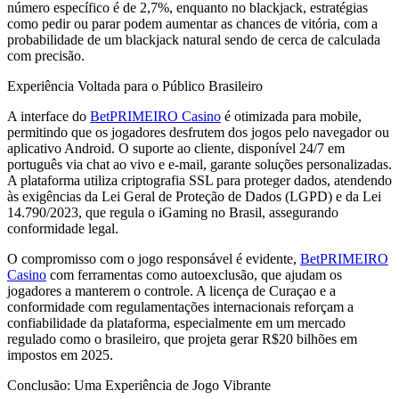
número específico é de 2,7%, enquanto no blackjack, estratégias
como pedir ou parar podem aumentar as chances de vitória, com a
probabilidade de um blackjack natural sendo de cerca de calculada
com precisão.
Experiência Voltada para o Público Brasileiro
A interface do
BetPRIMEIRO Casino
é otimizada para mobile,
permitindo que os jogadores desfrutem dos jogos pelo navegador ou
aplicativo Android. O suporte ao cliente, disponível 24/7 em
português via chat ao vivo e e-mail, garante soluções personalizadas.
A plataforma utiliza criptografia SSL para proteger dados, atendendo
às exigências da Lei Geral de Proteção de Dados (LGPD) e da Lei
14.790/2023, que regula o iGaming no Brasil, assegurando
conformidade legal.
O compromisso com o jogo responsável é evidente,
BetPRIMEIRO
Casino
com ferramentas como autoexclusão, que ajudam os
jogadores a manterem o controle. A licença de Curaçao e a
conformidade com regulamentações internacionais reforçam a
confiabilidade da plataforma, especialmente em um mercado
regulado como o brasileiro, que projeta gerar R$20 bilhões em
impostos em 2025.
Conclusão: Uma Experiência de Jogo Vibrante