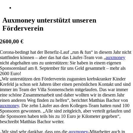
Zeige
grösseres
Bild
Auxmoney unterstützt unseren
Förderverein
2600,00 €
Corona-bedingt hat der Benefiz-Lauf „run & fun“ in diesem Jahr nicht
stattfinden können – aber das hat das Läufer-Team von „
auxmoney
nicht abgehalten uns zu unterstützen: Sie haben in einem eigenen
Sponsorenlauf am 8. September für uns Geld gesammelt – mehr als
2600 Euro!
„Wir unterstützen den Förderverein zugunsten krebskranker Kinder
Krefeld ja schon seit Jahren über einen persönlichen Kontakt und sind
immer im Team der Villa Sonnenschein mitgelaufen. Das war immer
eine schöne Zusammenarbeit und daher wollten wir in diesem Jahr
einen anderen Weg finden zu helfen“, berichtet Matthias Bachor von
auxmoney
. Die zehn Läufer aus dem Kollegen-Team hatten rund 100
Sponsoren gewonnen. „Alle sind zeitgleich, aber verteilt gelaufen und
die Sponsoren haben teils bis zu 10 Euro je Kilometer gegeben“,
beschreibt Matthias Bachor weiter.
„Wir sind sehr dankbar, dass uns die
auxmoney
-Mitarbeiter auch in