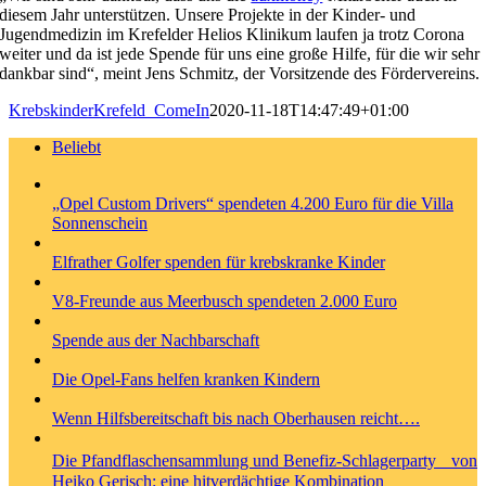
diesem Jahr unterstützen. Unsere Projekte in der Kinder- und
Jugendmedizin im Krefelder Helios Klinikum laufen ja trotz Corona
weiter und da ist jede Spende für uns eine große Hilfe, für die wir sehr
dankbar sind“, meint Jens Schmitz, der Vorsitzende des Fördervereins.
KrebskinderKrefeld_ComeIn
2020-11-18T14:47:49+01:00
Beliebt
„Opel Custom Drivers“ spendeten 4.200 Euro für die Villa
Sonnenschein
Elfrather Golfer spenden für krebskranke Kinder
V8-Freunde aus Meerbusch spendeten 2.000 Euro
Spende aus der Nachbarschaft
Die Opel-Fans helfen kranken Kindern
Wenn Hilfsbereitschaft bis nach Oberhausen reicht….
Die Pfandflaschensammlung und Benefiz-Schlagerparty von
Heiko Gerisch: eine hitverdächtige Kombination