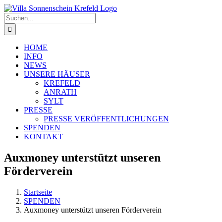
Zum
Inhalt
Suche
springen
nach:
HOME
INFO
NEWS
UNSERE HÄUSER
KREFELD
ANRATH
SYLT
PRESSE
PRESSE VERÖFFENTLICHUNGEN
SPENDEN
KONTAKT
Auxmoney unterstützt unseren
Förderverein
Startseite
SPENDEN
Auxmoney unterstützt unseren Förderverein