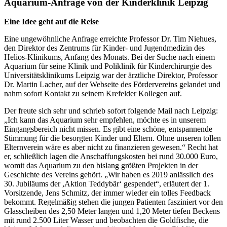
Bild
Aquarium-Anfrage von der Kinderklinik Leipzig
Eine Idee geht auf die Reise
Eine ungewöhnliche Anfrage erreichte Professor Dr. Tim Niehues,
den Direktor des Zentrums für Kinder- und Jugendmedizin des
Helios-Klinikums, Anfang des Monats. Bei der Suche nach einem
Aquarium für seine Klinik und Poliklinik für Kinderchirurgie des
Universitätsklinikums Leipzig war der ärztliche Direktor, Professor
Dr. Martin Lacher, auf der Webseite des Fördervereins gelandet und
nahm sofort Kontakt zu seinem Krefelder Kollegen auf.
Der freute sich sehr und schrieb sofort folgende Mail nach Leipzig:
„Ich kann das Aquarium sehr empfehlen, möchte es in unserem
Eingangsbereich nicht missen. Es gibt eine schöne, entspannende
Stimmung für die besorgten Kinder und Eltern. Ohne unseren tollen
Elternverein wäre es aber nicht zu finanzieren gewesen.“ Recht hat
er, schließlich lagen die Anschaffungskosten bei rund 30.000 Euro,
womit das Aquarium zu den bislang größten Projekten in der
Geschichte des Vereins gehört. „Wir haben es 2019 anlässlich des
30. Jubiläums der ,Aktion Teddybär‘ gespendet“, erläutert der 1.
Vorsitzende, Jens Schmitz, der immer wieder ein tolles Feedback
bekommt. Regelmäßig stehen die jungen Patienten fasziniert vor den
Glasscheiben des 2,50 Meter langen und 1,20 Meter tiefen Beckens
mit rund 2.500 Liter Wasser und beobachten die Goldfische, die