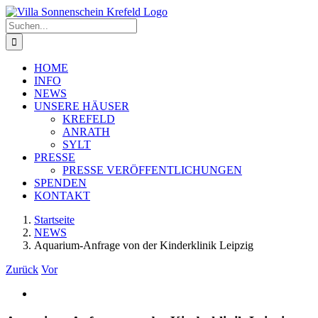
Zum
Inhalt
Suche
springen
nach:
HOME
INFO
NEWS
UNSERE HÄUSER
KREFELD
ANRATH
SYLT
PRESSE
PRESSE VERÖFFENTLICHUNGEN
SPENDEN
KONTAKT
Startseite
NEWS
Aquarium-Anfrage von der Kinderklinik Leipzig
Zurück
Vor
Zeige
grösseres