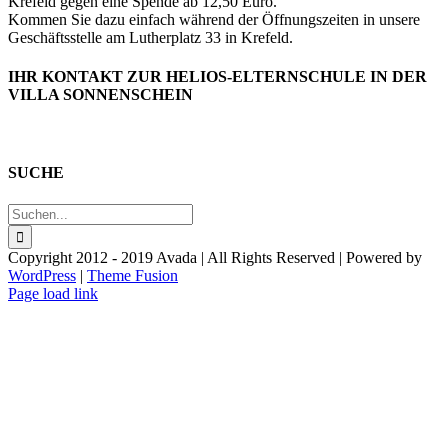
Krefeld gegen eine Spende ab 12,50 Euro.
Kommen Sie dazu einfach während der Öffnungszeiten in unsere
Geschäftsstelle am Lutherplatz 33 in Krefeld.
IHR KONTAKT ZUR HELIOS-ELTERNSCHULE IN DER
VILLA SONNENSCHEIN
SUCHE
Suche
nach:
Copyright 2012 - 2019 Avada | All Rights Reserved | Powered by
WordPress
|
Theme Fusion
Facebook
Page load link