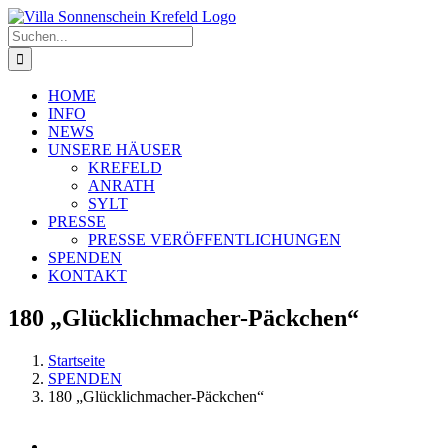
Zum
Inhalt
Suche
springen
nach:
HOME
INFO
NEWS
UNSERE HÄUSER
KREFELD
ANRATH
SYLT
PRESSE
PRESSE VERÖFFENTLICHUNGEN
SPENDEN
KONTAKT
180 „Glücklichmacher-Päckchen“
Startseite
SPENDEN
180 „Glücklichmacher-Päckchen“
Zeige