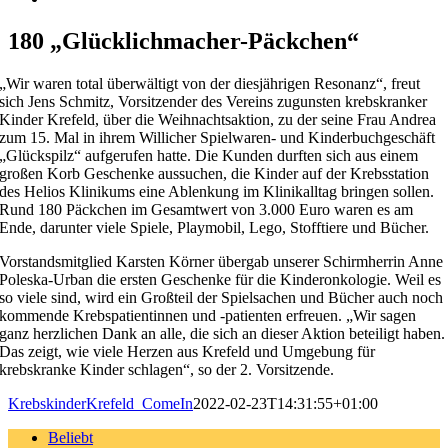
grösseres
Bild
180 „Glücklichmacher-Päckchen“
„Wir waren total überwältigt von der diesjährigen Resonanz“, freut
sich Jens Schmitz, Vorsitzender des Vereins zugunsten krebskranker
Kinder Krefeld, über die Weihnachtsaktion, zu der seine Frau Andrea
zum 15. Mal in ihrem Willicher Spielwaren- und Kinderbuchgeschäft
„Glückspilz“ aufgerufen hatte. Die Kunden durften sich aus einem
großen Korb Geschenke aussuchen, die Kinder auf der Krebsstation
des Helios Klinikums eine Ablenkung im Klinikalltag bringen sollen.
Rund 180 Päckchen im Gesamtwert von 3.000 Euro waren es am
Ende, darunter viele Spiele, Playmobil, Lego, Stofftiere und Bücher.
Vorstandsmitglied Karsten Körner übergab unserer Schirmherrin Anne
Poleska-Urban die ersten Geschenke für die Kinderonkologie. Weil es
so viele sind, wird ein Großteil der Spielsachen und Bücher auch noch
kommende Krebspatientinnen und -patienten erfreuen. „Wir sagen
ganz herzlichen Dank an alle, die sich an dieser Aktion beteiligt haben.
Das zeigt, wie viele Herzen aus Krefeld und Umgebung für
krebskranke Kinder schlagen“, so der 2. Vorsitzende.
KrebskinderKrefeld_ComeIn
2022-02-23T14:31:55+01:00
Beliebt